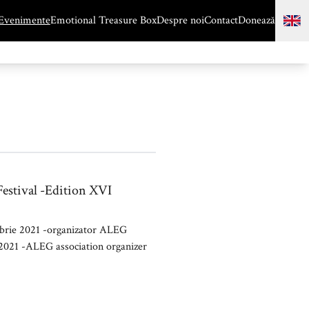
Evenimente
Emotional Treasure Box
Despre noi
Contact
Donează
 Festival -Edition XVI
ombrie 2021 -organizator ALEG
 2021 -ALEG association organizer