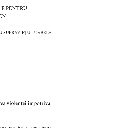
ILE PENTRU
EN
RU SUPRAVIEȚUITOARELE
rea violenței împotriva
tru prevenirea și combaterea