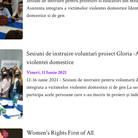
Sesiuni de instruire pentru profesori si educatori din medi
Asistenta integrata a victimelor violentei domestice Iden
domestice si de gen
Sesiuni de instruire voluntari proiect Gloria -
violentei domestice
Vineri, 11 Iunie 2021
12-16 iunie 2021 - Sesiuni de instruire pentru voluntarii 
integrata a victimelor violentei domestice si de gen La se
participa acele persoane care s-au înscris în proiect și înde
Women's Rights First of All