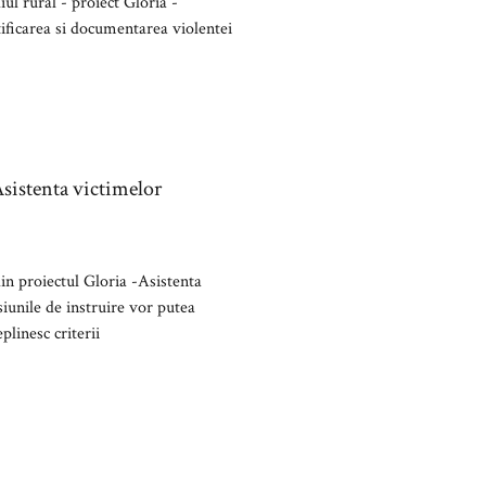
ul rural - proiect Gloria -
tificarea si documentarea violentei
Asistenta victimelor
din proiectul Gloria -Asistenta
siunile de instruire vor putea
plinesc criterii