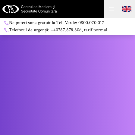
Ne puteți suna gratuit la Tel. Verde: 0800.070.017
Telefonul de urgență: +40787.878.806, tarif normal