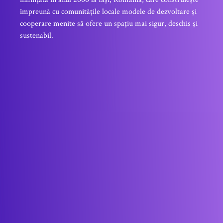
împreună cu comunitățile locale modele de dezvoltare și
cooperare menite să ofere un spațiu mai sigur, deschis și
sustenabil.