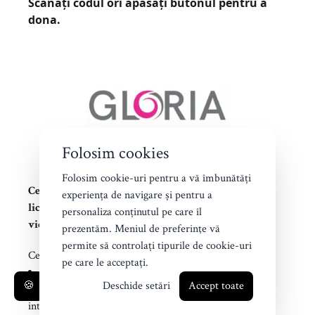
Scanați codul ori apăsați butonul pentru a
dona.
Folosim cookies
Folosim cookie-uri pentru a vă îmbunătăți
Centrul de consiliere GLORIA este un serviciu social
experiența de navigare și pentru a
licențiat care oferă asistență integrată victimelor
personaliza conținutul pe care îl
violenței domestice din județele Iași/Vaslui
prezentăm. Meniul de preferinţe vă
permite să controlați tipurile de cookie-uri
Centrul de consiliere Gloria asigură:
pe care le acceptați.
Evaluarea gradului de risc și stabilirea unui plan de
🍪
Deschide setări
Accept toate
intervenție imediată - Birou One-stop shop în spațiul
integrat alături de Institutul de Medicină Legală Iași.