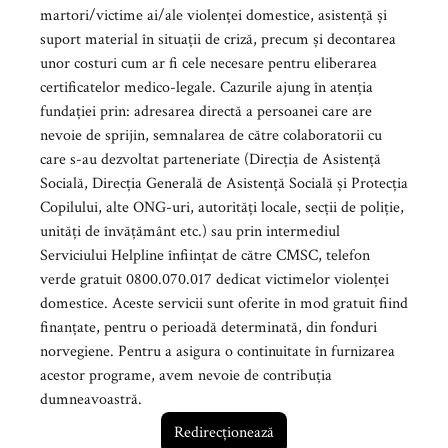
martori/victime ai/ale violenței domestice, asistență și
suport material în situații de criză, precum și decontarea
unor costuri cum ar fi cele necesare pentru eliberarea
certificatelor medico-legale. Cazurile ajung în atenția
fundației prin: adresarea directă a persoanei care are
nevoie de sprijin, semnalarea de către colaboratorii cu
care s-au dezvoltat parteneriate (Direcția de Asistență
Socială, Direcția Generală de Asistență Socială și Protecția
Copilului, alte ONG-uri, autorități locale, secții de poliție,
unități de învățământ etc.) sau prin intermediul
Serviciului Helpline înființat de către CMSC, telefon
verde gratuit 0800.070.017 dedicat victimelor violenței
domestice. Aceste servicii sunt oferite în mod gratuit fiind
finanțate, pentru o perioadă determinată, din fonduri
norvegiene. Pentru a asigura o continuitate în furnizarea
acestor programe, avem nevoie de contribuția
dumneavoastră.
Redirecționează