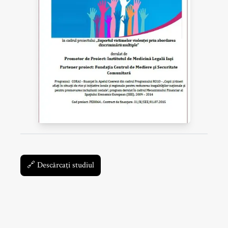
🔗
Descărcaţi studiul