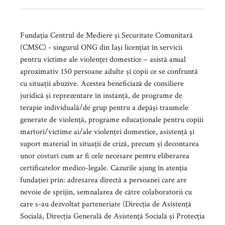
Fundația Centrul de Mediere și Securitate Comunitară
(CMSC) - singurul ONG din Iași licențiat în servicii
pentru victime ale violenței domestice – asistă anual
aproximativ 150 persoane adulte și copii ce se confruntă
cu situații abuzive. Acestea beneficiază de consiliere
juridică și reprezentare în instanță, de programe de
terapie individuală/de grup pentru a depăși traumele
generate de violență, programe educaționale pentru copiii
martori/victime ai/ale violenței domestice, asistență și
suport material în situații de criză, precum și decontarea
unor costuri cum ar fi cele necesare pentru eliberarea
certificatelor medico-legale. Cazurile ajung în atenția
fundației prin: adresarea directă a persoanei care are
nevoie de sprijin, semnalarea de către colaboratorii cu
care s-au dezvoltat parteneriate (Direcția de Asistență
Socială, Direcția Generală de Asistență Socială și Protecția