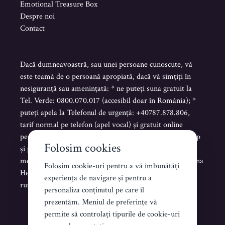
Emotional Treasure Box
Despre noi
Contact
Dacă dumneavoastră, sau unei persoane cunoscute, vă
este teamă de o persoană apropiată, dacă vă simțiți în
nesiguranță sau amenințată: * ne puteți suna gratuit la
Tel. Verde: 0800.070.017 (accesibil doar în România); *
puteți apela la Telefonul de urgență: +40787.878.806,
tarif normal pe telefon (apel vocal) și gratuit online
pentru mesaje scrise sau vocale pe Telegram, WhatsApp
Folosim cookies
și pentru mesaje scrise de tip SMS. * puteți trimite un
mesaj scris pe platforma www.helenahelpline.com Helena
Folosim cookie-uri pentru a vă îmbunătăți
Helpline este accesibilă NON STOP în limba română,
experiența de navigare și pentru a
rusă, ucraineană și engleză.
personaliza conținutul pe care îl
prezentăm. Meniul de preferinţe vă
permite să controlați tipurile de cookie-uri
Creat de Koddezign