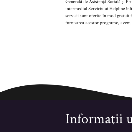
Generală de Asistență Socială și Protecția Copilului, alte ONG-uri, autorități locale, secții de poliție, unități de învățământ etc.) sau prin
intermediul Serviciului Helpline înființat de către CMSC, telefon verde gratuit 0800.070.017 dedicat victimelor 
servicii sunt oferite în mod gratuit fiind finanțate, pentru o
furnizare
Informaţii u