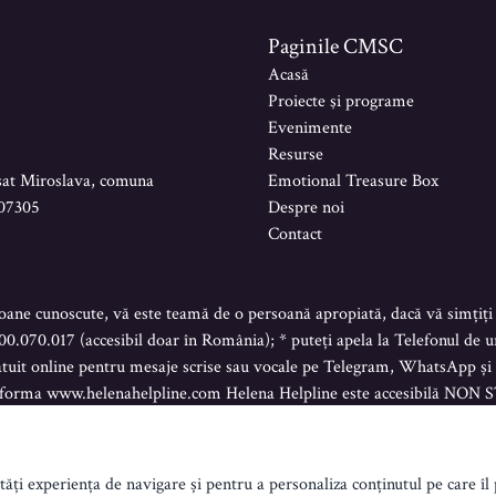
Paginile CMSC
Acasă
Proiecte şi programe
Evenimente
Resurse
sat Miroslava, comuna
Emotional Treasure Box
707305
Despre noi
Contact
ane cunoscute, vă este teamă de o persoană apropiată, dacă vă simțiți 
800.070.017 (accesibil doar în România); * puteți apela la Telefonul de 
ratuit online pentru mesaje scrise sau vocale pe Telegram, WhatsApp și
latforma www.helenahelpline.com Helena Helpline este accesibilă NON 
ți experiența de navigare și pentru a personaliza conținutul pe care î
Creat de Koddezign