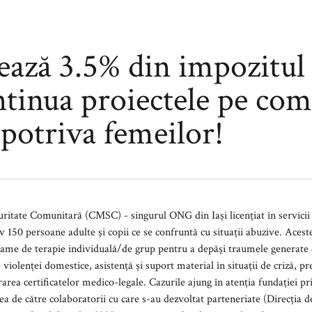
ează 3.5% din impozitul 
ntinua proiectele pe co
mpotriva femeilor!
ngurul ONG din Iași licențiat în servicii pentru victime ale violenței
rame educaționale
n situații de criză, precum și decontarea unor costuri
azurile ajung în atenția fundației prin: adresarea directă a persoanei