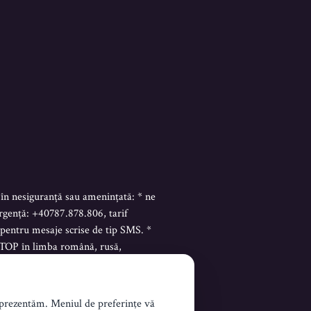
în nesiguranță sau amenințată: * ne
urgență: +40787.878.806, tarif
 pentru mesaje scrise de tip SMS. *
STOP în limba română, rusă,
l prezentăm. Meniul de preferinţe vă