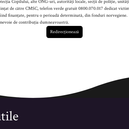
violenței domestice. Aceste
 perioadă determinată, din fonduri norvegiene. Pentru a asigura o continuitate în
a acestor programe, avem nevoie de contribuția dumneavoastră.
Redirecționează
tile