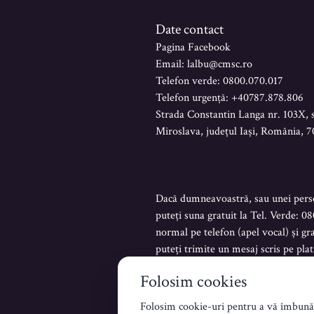
Date contact
Pagina Facebook
Email: lalbu@cmsc.ro
Telefon verde: 0800.070.017
Telefon urgență: +40787.878.806
Strada Constantin Langa nr. 103X, 
Miroslava, județul Iași, România, 
Dacă dumneavoastră, sau unei perso
puteți suna gratuit la Tel. Verde: 0
normal pe telefon (apel vocal) și g
puteți trimite un mesaj scris pe p
ucraineană și engleză.
Folosim cookies
Folosim cookie-uri pentru a vă îmbunătă