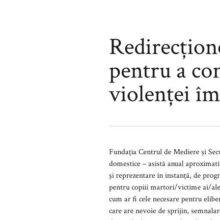
Redirecțion
pentru a co
violenței î
Fundația Centrul de Mediere și Securitate Comunitară (CMSC) - si
domestice – asistă anual aproximativ 150 persoane adulte și copii ce se confruntă cu situații abuzive. Acestea beneficiază de consiliere juridică
și reprezentare în instanță, de programe de terapie individuală/de grup pentru a depăși traumele generate de violență, prog
pentru copiii martori/victime ai/ale violenței domestice, asistență și suport material î
cum ar fi cele necesare pentru eliberarea certificatelor medico-legale. C
care are nevoie de sprijin, semnalarea de către colaboratorii cu care s-au dezvoltat parteneriate (Direcția de Asistență Socială, Direcția