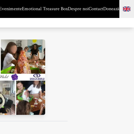
Evenimente
Emotional Treasure Box
Despre noi
Contact
Donează