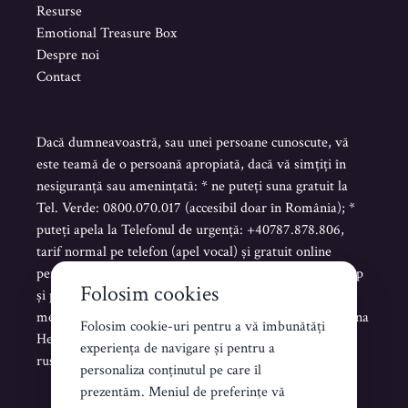
Resurse
Emotional Treasure Box
Despre noi
Contact
Dacă dumneavoastră, sau unei persoane cunoscute, vă
este teamă de o persoană apropiată, dacă vă simțiți în
nesiguranță sau amenințată: * ne puteți suna gratuit la
Tel. Verde: 0800.070.017 (accesibil doar în România); *
puteți apela la Telefonul de urgență: +40787.878.806,
tarif normal pe telefon (apel vocal) și gratuit online
pentru mesaje scrise sau vocale pe Telegram, WhatsApp
Folosim cookies
și pentru mesaje scrise de tip SMS. * puteți trimite un
mesaj scris pe platforma www.helenahelpline.com Helena
Folosim cookie-uri pentru a vă îmbunătăți
Helpline este accesibilă NON STOP în limba română,
experiența de navigare și pentru a
rusă, ucraineană și engleză.
personaliza conținutul pe care îl
prezentăm. Meniul de preferinţe vă