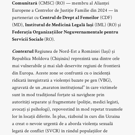
Comunitară
(CMSC) (RO) — membru al Alianței
Europene a Centrelor de Justiție Familie din 2024 — în
parteneriat cu
Centrul de Drept al Femeilor
(CDF)
(MD),
Institutul de Medicină Legală Iași
(IML) (RO) și
Federația Organizațiilor Neguvernamentale pentru
Servicii Sociale
(RO).
Contextul:
Regiunea de Nord-Est a României (Iași) și
Republica Moldova (Chișinău) reprezintă una dintre cele
mai vulnerabile și mai slab deservite regiuni de frontieră
din Europa. Aceste zone se confruntă cu o incidență
ridicată înregistrată a violenței bazate pe gen (VBG),
agravată de un „maraton instituțional” în care victimele
sunt în mod tradițional forțate să navigheze prin
autorități separate și fragmentate (poliție, medici legisti,
avocați și psihologi), repovestind în mod repetat traumele
lor în locații diferite. În plus, războiul în curs din Ucraina
a creat o nevoie urgentă de a aborda violența sexuală
legată de conflict (SVCR) în rândul populațiilor de