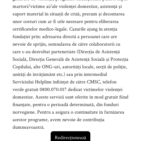
martori/victime ai/ale violenței domestice, asistență și
suport material în situații de criză, precum și decontarea
unor costuri cum ar fi cele necesare pentru eliberarea
certificatelor medico-legale. Cazurile ajung în atenția
fundației prin: adresarea directă a persoanei care are
nevoie de sprijin, semnalarea de către colaboratorii cu
care s-au dezvoltat parteneriate (Direcția de Asistență
Socială, Direcția Generală de Asistență Socială și Protecția
Copilului, alte ONG-uri, autorități locale, secții de poliție,
unități de învățământ etc.) sau prin intermediul
Serviciului Helpline înființat de către CMSC, telefon
verde gratuit 0800.070.017 dedicat victimelor violenței
domestice. Aceste servicii sunt oferite în mod gratuit fiind
finanțate, pentru o perioadă determinată, din fonduri
norvegiene. Pentru a asigura o continuitate în furnizarea
acestor programe, avem nevoie de contribuția
dumneavoastră.
Redirecționează