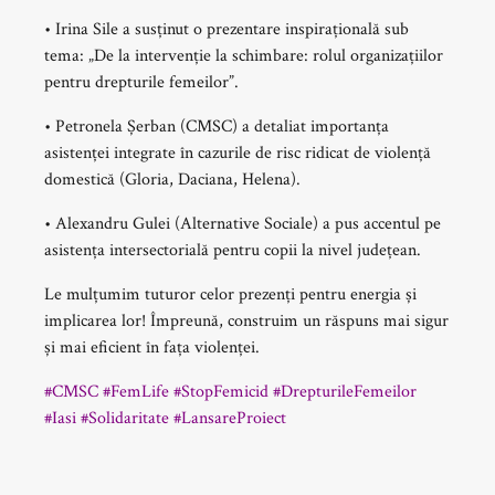
• Irina Sile a susținut o prezentare inspirațională sub
tema: „De la intervenție la schimbare: rolul organizațiilor
pentru drepturile femeilor”.
• Petronela Șerban (CMSC) a detaliat importanța
asistenței integrate în cazurile de risc ridicat de violență
domestică (Gloria, Daciana, Helena).
• Alexandru Gulei (Alternative Sociale) a pus accentul pe
asistența intersectorială pentru copii la nivel județean.
Le mulțumim tuturor celor prezenți pentru energia și
implicarea lor! Împreună, construim un răspuns mai sigur
și mai eficient în fața violenței.
#CMSC
#FemLife
#StopFemicid
#DrepturileFemeilor
#Iasi
#Solidaritate
#LansareProiect