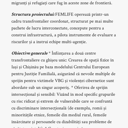
migranți și refugiați care fug în aceste zone de frontieră.
Structura proiectului:
FEMLIFE operează printr-un
cadru transfrontalier coordonat, structurat pe mai multe
pachete de lucru interconectate, concepute pentru a
construi infrastructură, a pilota instrumente de evaluare a
riscurilor și a instrui echipe multi-agenție.
Obiective generale
* Înființarea a două centre
transfrontaliere cu ghișeu unic: Crearea de spații fizice în
Iași și Chișinău pe baza modelului Centrului European
pentru Justiție Familială, asigurând că nevoile multiple de
sprijin pentru victimele VBG și violenței cibernetice sunt
abordate sub un singur acoperiș. * Oferirea de sprijin
intersecțional și sensibil: Vizând în mod specific grupurile
cu risc ridicat și extrem de vulnerabile care se confruntă
cu discriminare intersecțională (de exemplu, romii și
minoritățile etnice, femeile din mediul rural, femeile
însărcinate și persoanele cu dizabilități sau probleme de