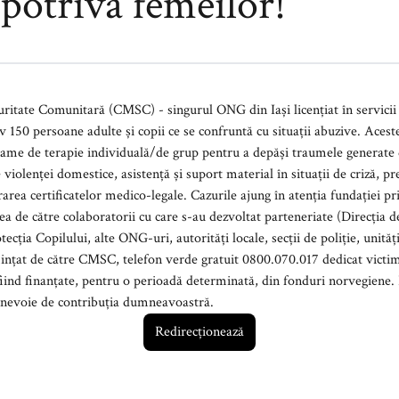
mpotriva femeilor!
ngurul ONG din Iași licențiat în servicii pentru victime ale violenței
rame educaționale
n situații de criză, precum și decontarea unor costuri
azurile ajung în atenția fundației prin: adresarea directă a persoanei
violenței domestice. Aceste
 perioadă determinată, din fonduri norvegiene. Pentru a asigura o continuitate în
a acestor programe, avem nevoie de contribuția dumneavoastră.
Redirecționează