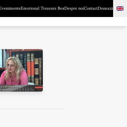
Evenimente
Emotional Treasure Box
Despre noi
Contact
Donează