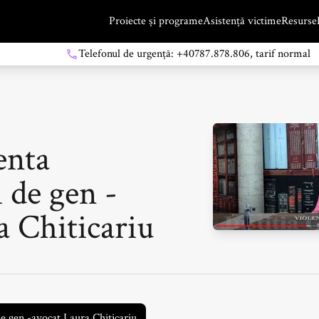
Proiecte și programe
Asistență victime
Resurse
Telefonul de urgență: +40787.878.806, tarif normal
enta
 de gen -
a Chiticariu
e gen -avocat Laura Chiticariu