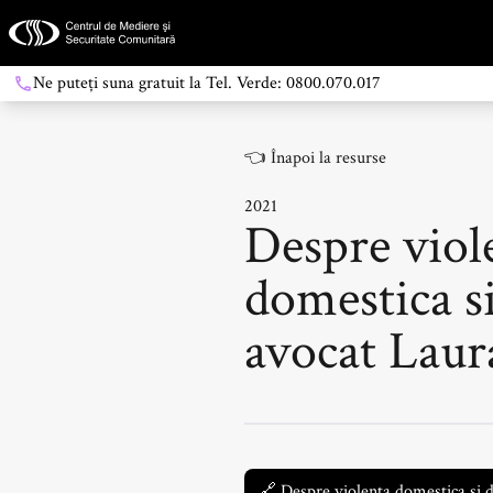
Ne puteți suna gratuit la Tel. Verde: 0800.070.017
👈
Înapoi la resurse
2021
Despre viol
domestica si
avocat Laur
🔗
Despre violenta domestica si d