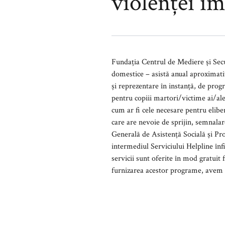
violenței î
Fundația Centrul de Mediere și Securitate Comunitară (CMSC) - si
domestice – asistă anual aproximativ 150 persoane adulte și copii ce se confruntă cu situații abuzive. Acestea beneficiază de consiliere juridică
și reprezentare în instanță, de programe de terapie individuală/de grup pentru a depăși traumele generate de violență, prog
pentru copiii martori/victime ai/ale violenței domestice, asistență și suport material î
cum ar fi cele necesare pentru eliberarea certificatelor medico-legale. C
care are nevoie de sprijin, semnalarea de către colaboratorii cu care s-au dezvoltat parteneriate (Direcția de Asistență Socială, Direcția
Generală de Asistență Socială și Protecția Copilului, alte ONG-uri, autorități locale, secții de poliție, unități de învățământ etc.) sau prin
intermediul Serviciului Helpline înființat de către CMSC, telefon verde gratuit 0800.070.017 dedicat victimelor 
servicii sunt oferite în mod gratuit fiind finanțate, pentru o
furnizare