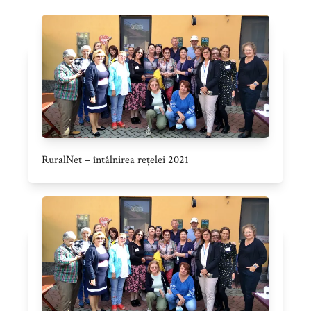
RuralNet – întâlnirea rețelei 2021