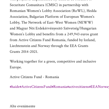
Securitate Comunitara (CMSC) in partnership with
Romanian Women’s Lobby Association (RoWL), Hedda
Association, Bulgarian Platform of European Women's
Lobby, The Network of East-West Women (NEWW)
and Magyar Nöi Erdekérvényesitö Szövetség/Hungarian
Women’s Lobby and benefits from a 249,943 euros grant
from Active Citizens Fund Romania, funded by Iceland,
Liechtenstein and Norway through the EEA Grants
Grants 2014-2021.
Working together for a green, competitive and inclusive
Europe.
Active Citizens Fund - Romania
#haide
#ActiveCitizensFund
#Romania
#activecitizens
#EEANorway
Alte evenimente