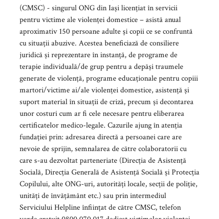
(CMSC) - singurul ONG din Iași licențiat în servicii
pentru victime ale violenței domestice – asistă anual
aproximativ 150 persoane adulte și copii ce se confruntă
cu situații abuzive. Acestea beneficiază de consiliere
juridică și reprezentare în instanță, de programe de
terapie individuală/de grup pentru a depăși traumele
generate de violență, programe educaționale pentru copiii
martori/victime ai/ale violenței domestice, asistență și
suport material în situații de criză, precum și decontarea
unor costuri cum ar fi cele necesare pentru eliberarea
certificatelor medico-legale. Cazurile ajung în atenția
fundației prin: adresarea directă a persoanei care are
nevoie de sprijin, semnalarea de către colaboratorii cu
care s-au dezvoltat parteneriate (Direcția de Asistență
Socială, Direcția Generală de Asistență Socială și Protecția
Copilului, alte ONG-uri, autorități locale, secții de poliție,
unități de învățământ etc.) sau prin intermediul
Serviciului Helpline înființat de către CMSC, telefon