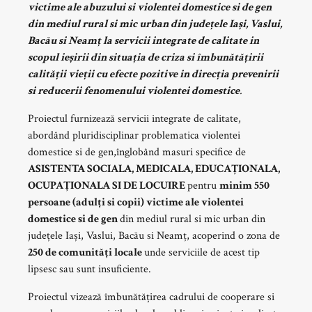
victime ale abuzului si violentei domestice si de gen
din mediul rural si mic urban din județele Iași, Vaslui,
Bacău si Neamț la servicii integrate de calitate in
scopul ieșirii din situația de criza si îmbunătățirii
calității vieții cu efecte pozitive in direcția prevenirii
si reducerii fenomenului violentei domestice
.
Proiectul furnizează servicii integrate de calitate,
abordând pluridisciplinar problematica violentei
domestice si de gen,înglobând masuri specifice de
ASISTENTA SOCIALA, MEDICALA, EDUCAȚIONALA,
OCUPAȚIONALA SI DE LOCUIRE
pentru
minim 550
persoane (adulți si copii) victime ale violentei
domestice si de gen
din mediul rural si mic urban din
județele Iași, Vaslui, Bacău si Neamț, acoperind o zona de
250 de comunități locale
unde serviciile de acest tip
lipsesc sau sunt insuficiente.
Proiectul vizează îmbunătățirea cadrului de cooperare si