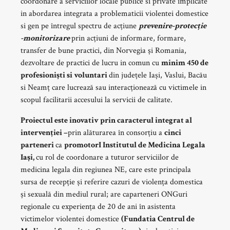
coordonare a serviciilor locale publice si private implicate
in abordarea integrata a problematicii violentei domestice
si gen pe întregul spectru de acțiune
prevenire-protecție
-monitorizare
prin acțiuni de informare, formare,
transfer de bune practici, din Norvegia și Romania,
dezvoltare de practici de lucru in comun cu
minim 450 de
profesioniști si voluntari
din județele Iași, Vaslui, Bacău
si Neamț care lucrează sau interacționează cu victimele in
scopul facilitarii accesului la servicii de calitate.
Proiectul este inovativ prin caracterul integrat al
intervenției –
prin alăturarea în consorțiu a
cinci
parteneri
ca
promotorI Institutul de Medicina Legala
Iași,
cu rol de coordonare a tuturor serviciilor de
medicina legala din regiunea NE, care este principala
sursa de recepție și referire cazuri de violența domestica
și sexuală din mediul rural; are caparteneri ONGuri
regionale cu experiența de 20 de ani în asistenta
victimelor violentei domestice
(Fundatia Centrul de