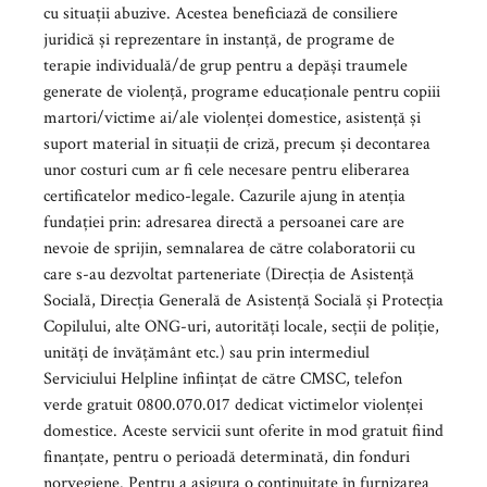
cu situații abuzive. Acestea beneficiază de consiliere
juridică și reprezentare în instanță, de programe de
terapie individuală/de grup pentru a depăși traumele
generate de violență, programe educaționale pentru copiii
martori/victime ai/ale violenței domestice, asistență și
suport material în situații de criză, precum și decontarea
unor costuri cum ar fi cele necesare pentru eliberarea
certificatelor medico-legale. Cazurile ajung în atenția
fundației prin: adresarea directă a persoanei care are
nevoie de sprijin, semnalarea de către colaboratorii cu
care s-au dezvoltat parteneriate (Direcția de Asistență
Socială, Direcția Generală de Asistență Socială și Protecția
Copilului, alte ONG-uri, autorități locale, secții de poliție,
unități de învățământ etc.) sau prin intermediul
Serviciului Helpline înființat de către CMSC, telefon
verde gratuit 0800.070.017 dedicat victimelor violenței
domestice. Aceste servicii sunt oferite în mod gratuit fiind
finanțate, pentru o perioadă determinată, din fonduri
norvegiene. Pentru a asigura o continuitate în furnizarea