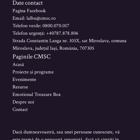
Date contact
Pagina Facebook
Email: lalbu@cmsc.ro
Telefon verde: 0800.070.017
Telefon urgență: +40787.878.806
Strada Constantin Langa nr. 103X, sat Miroslava, comuna
Miroslava, județul Iași, România, 707305
Paginile CMSC
Acasă
Proiecte şi programe
Evenimente
Resurse
Emotional Treasure Box
Despre noi
Contact
Dacă dumneavoastră, sau unei persoane cunoscute, vă
este teamă de o persoană apropiată, dacă vă simțiți în