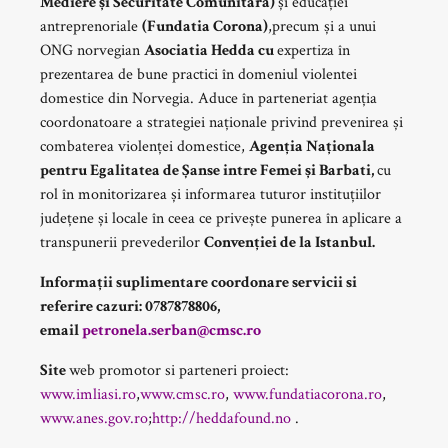
Mediere și Securitate Comunitara)
și educației
antreprenoriale
(Fundatia Corona)
,precum și a unui
ONG norvegian
Asociatia Hedda cu
expertiza în
prezentarea de bune practici în domeniul violentei
domestice din Norvegia. Aduce în parteneriat agenția
coordonatoare a strategiei naționale privind prevenirea și
combaterea violenței domestice,
Agenția Naționala
pentru Egalitatea de Șanse intre Femei și Barbati,
cu
rol în monitorizarea și informarea tuturor instituțiilor
județene și locale în ceea ce privește punerea în aplicare a
transpunerii prevederilor
Convenției de la Istanbul.
Informații suplimentare coordonare servicii si
referire cazuri: 0787878806,
email
petronela.serban@cmsc.ro
Site
web promotor si parteneri proiect:
www.imliasi.ro
,
www.cmsc.ro
,
www.fundatiacorona.ro
,
www.anes.gov.ro
;
http://heddafound.no
.