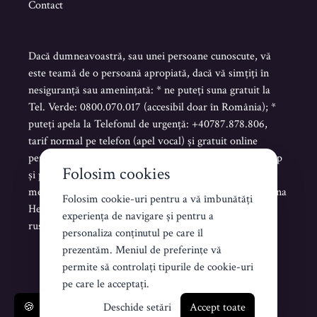
Contact
Dacă dumneavoastră, sau unei persoane cunoscute, vă
este teamă de o persoană apropiată, dacă vă simțiți în
nesiguranță sau amenințată: * ne puteți suna gratuit la
Tel. Verde: 0800.070.017 (accesibil doar în România); *
puteți apela la Telefonul de urgență: +40787.878.806,
tarif normal pe telefon (apel vocal) și gratuit online
pentru mesaje scrise sau vocale pe Telegram, WhatsApp
Folosim cookies
și pentru mesaje scrise de tip SMS. * puteți trimite un
mesaj scris pe platforma www.helenahelpline.com Helena
Folosim cookie-uri pentru a vă îmbunătăți
Helpline este accesibilă NON STOP în limba română,
experiența de navigare și pentru a
rusă, ucraineană și engleză.
personaliza conținutul pe care îl
prezentăm. Meniul de preferinţe vă
permite să controlați tipurile de cookie-uri
Creat de Koddezign
pe care le acceptați.
🍪
Deschide setări
Accept toate