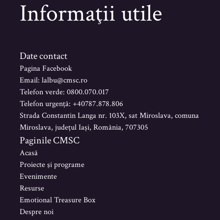
Informaţii utile
Date contact
Pagina Facebook
Email: lalbu@cmsc.ro
Telefon verde: 0800.070.017
Telefon urgență: +40787.878.806
Strada Constantin Langa nr. 103X, sat Miroslava, comuna
Miroslava, județul Iași, România, 707305
Paginile CMSC
Acasă
Proiecte şi programe
Evenimente
Resurse
Emotional Treasure Box
Despre noi