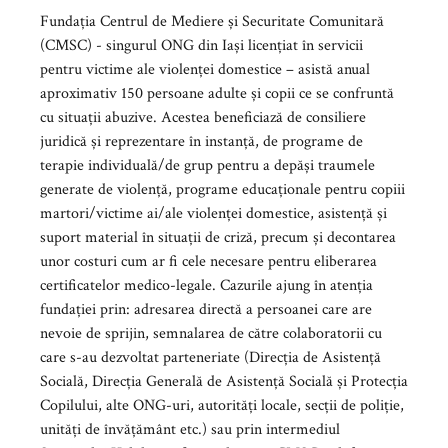
Fundația Centrul de Mediere și Securitate Comunitară
(CMSC) - singurul ONG din Iași licențiat în servicii
pentru victime ale violenței domestice – asistă anual
aproximativ 150 persoane adulte și copii ce se confruntă
cu situații abuzive. Acestea beneficiază de consiliere
juridică și reprezentare în instanță, de programe de
terapie individuală/de grup pentru a depăși traumele
generate de violență, programe educaționale pentru copiii
martori/victime ai/ale violenței domestice, asistență și
suport material în situații de criză, precum și decontarea
unor costuri cum ar fi cele necesare pentru eliberarea
certificatelor medico-legale. Cazurile ajung în atenția
fundației prin: adresarea directă a persoanei care are
nevoie de sprijin, semnalarea de către colaboratorii cu
care s-au dezvoltat parteneriate (Direcția de Asistență
Socială, Direcția Generală de Asistență Socială și Protecția
Copilului, alte ONG-uri, autorități locale, secții de poliție,
unități de învățământ etc.) sau prin intermediul