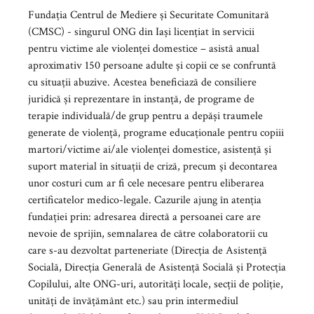
Fundația Centrul de Mediere și Securitate Comunitară
(CMSC) - singurul ONG din Iași licențiat în servicii
pentru victime ale violenței domestice – asistă anual
aproximativ 150 persoane adulte și copii ce se confruntă
cu situații abuzive. Acestea beneficiază de consiliere
juridică și reprezentare în instanță, de programe de
terapie individuală/de grup pentru a depăși traumele
generate de violență, programe educaționale pentru copiii
martori/victime ai/ale violenței domestice, asistență și
suport material în situații de criză, precum și decontarea
unor costuri cum ar fi cele necesare pentru eliberarea
certificatelor medico-legale. Cazurile ajung în atenția
fundației prin: adresarea directă a persoanei care are
nevoie de sprijin, semnalarea de către colaboratorii cu
care s-au dezvoltat parteneriate (Direcția de Asistență
Socială, Direcția Generală de Asistență Socială și Protecția
Copilului, alte ONG-uri, autorități locale, secții de poliție,
unități de învățământ etc.) sau prin intermediul