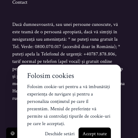
Contact
Dacă dumneavoastră, sau unei persoane cunoscute, vă
este teamă de o persoană apropiată, dacă vă simțiți în
nesiguranță sau amenințată: * ne puteți suna gratuit la
Tel. Verde: 0800.070.017 (accesibil doar în România); *
puteți apela la Telefonul de urgență: +40787.878.806,
tarif normal pe telefon (apel vocal) și gratuit online
pentru mesaje scrise sau vocale pe Telegram, WhatsApp
Folosim cookies
și pentru mesaje scrise de tip SMS. * puteți trimite un
mesaj scris pe platforma www.helenahelpline.com Helena
Folosim cookie-uri pentru a vă îmbunătăți
Helpline este accesibilă NON STOP în limba română,
experiența de navigare și pentru a
rusă, ucraineană și engleză.
personaliza conținutul pe care îl
prezentăm. Meniul de preferinţe vă
permite să controlați tipurile de cookie-uri
Creat de Koddezign
pe care le acceptați.
🍪
Deschide setări
Accept toate