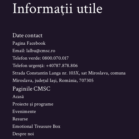
Informaţii utile
Date contact
Pagina Facebook
Email: lalbu@cmsc.ro
Telefon verde: 0800.070.017
Telefon urgență: +40787.878.806
Strada Constantin Langa nr. 103X, sat Miroslava, comuna
Miroslava, județul Iași, România, 707305
Paginile CMSC
Acasă
Proiecte şi programe
Evenimente
Resurse
Emotional Treasure Box
Despre noi