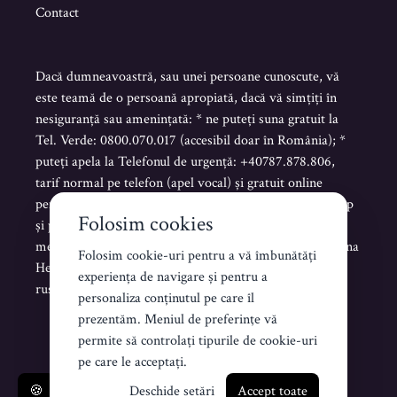
Contact
Dacă dumneavoastră, sau unei persoane cunoscute, vă
este teamă de o persoană apropiată, dacă vă simțiți în
nesiguranță sau amenințată: * ne puteți suna gratuit la
Tel. Verde: 0800.070.017 (accesibil doar în România); *
puteți apela la Telefonul de urgență: +40787.878.806,
tarif normal pe telefon (apel vocal) și gratuit online
pentru mesaje scrise sau vocale pe Telegram, WhatsApp
Folosim cookies
și pentru mesaje scrise de tip SMS. * puteți trimite un
mesaj scris pe platforma www.helenahelpline.com Helena
Folosim cookie-uri pentru a vă îmbunătăți
Helpline este accesibilă NON STOP în limba română,
experiența de navigare și pentru a
rusă, ucraineană și engleză.
personaliza conținutul pe care îl
prezentăm. Meniul de preferinţe vă
permite să controlați tipurile de cookie-uri
Creat de Koddezign
pe care le acceptați.
🍪
Deschide setări
Accept toate