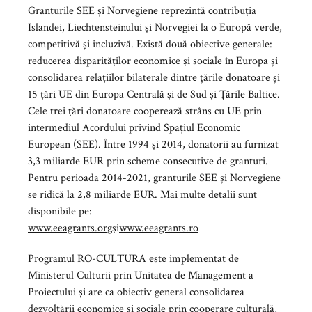
Granturile SEE și Norvegiene reprezintă contribuția
Islandei, Liechtensteinului și Norvegiei la o Europă verde,
competitivă și incluzivă. Există două obiective generale:
reducerea disparităților economice și sociale în Europa și
consolidarea relațiilor bilaterale dintre țările donatoare și
15 țări UE din Europa Centrală și de Sud și Țările Baltice.
Cele trei țări donatoare cooperează strâns cu UE prin
intermediul Acordului privind Spațiul Economic
European (SEE). Între 1994 și 2014, donatorii au furnizat
3,3 miliarde EUR prin scheme consecutive de granturi.
Pentru perioada 2014-2021, granturile SEE și Norvegiene
se ridică la 2,8 miliarde EUR. Mai multe detalii sunt
disponibile pe:
www.eeagrants.org
și
www.eeagrants.ro
Programul RO-CULTURA este implementat de
Ministerul Culturii prin Unitatea de Management a
Proiectului și are ca obiectiv general consolidarea
dezvoltării economice și sociale prin cooperare culturală,