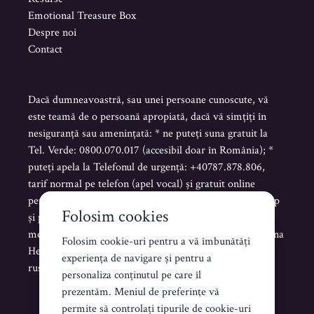
Emotional Treasure Box
Despre noi
Contact
Dacă dumneavoastră, sau unei persoane cunoscute, vă
este teamă de o persoană apropiată, dacă vă simțiți în
nesiguranță sau amenințată: * ne puteți suna gratuit la
Tel. Verde: 0800.070.017 (accesibil doar în România); *
puteți apela la Telefonul de urgență: +40787.878.806,
tarif normal pe telefon (apel vocal) și gratuit online
pentru mesaje scrise sau vocale pe Telegram, WhatsApp
Folosim cookies
și pentru mesaje scrise de tip SMS. * puteți trimite un
mesaj scris pe platforma www.helenahelpline.com Helena
Folosim cookie-uri pentru a vă îmbunătăți
Helpline este accesibilă NON STOP în limba română,
experiența de navigare și pentru a
rusă, ucraineană și engleză.
personaliza conținutul pe care îl
prezentăm. Meniul de preferinţe vă
permite să controlați tipurile de cookie-uri
Creat de Koddezign